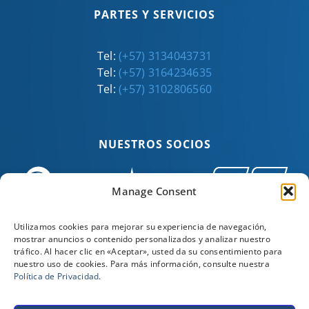
PARTES Y SERVICIOS
Tel:
(+57) 3134043731
Tel:
(+57) 3164234635
Tel:
(+57) 3102806560
NUESTROS SOCIOS
Manage Consent
Utilizamos cookies para mejorar su experiencia de navegación,
mostrar anuncios o contenido personalizados y analizar nuestro
tráfico. Al hacer clic en «Aceptar», usted da su consentimiento para
nuestro uso de cookies. Para más información, consulte nuestra
Política de Privacidad
.