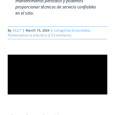
mantenimiento periódico y podemos
proporcionar técnicos de servicio confiables
en el sitio.
By
blu27
|
March 15, 2024
|
Categorías de postales
,
Potenciamos la industria
|
0 Comments
Share This Story, Choose Your
Platform!
Facebook
X
Reddit
LinkedIn
WhatsApp
Telegram
Tumblr
Pinterest
Vk
Xing
Email