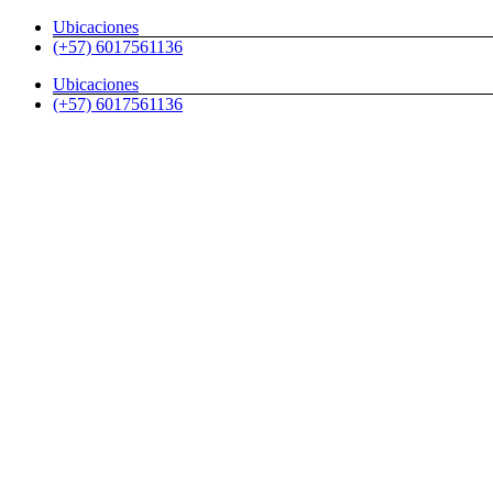
Skip
Ubicaciones
to
(+57) 6017561136
content
Ubicaciones
(+57) 6017561136