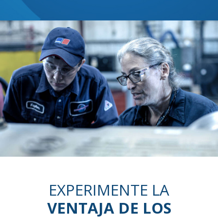
atendieron el mismo día y me
trabajo.
dieron un diagnóstico en 2 horas.
James N.
,
San Antonio
Randall J.
Dallas