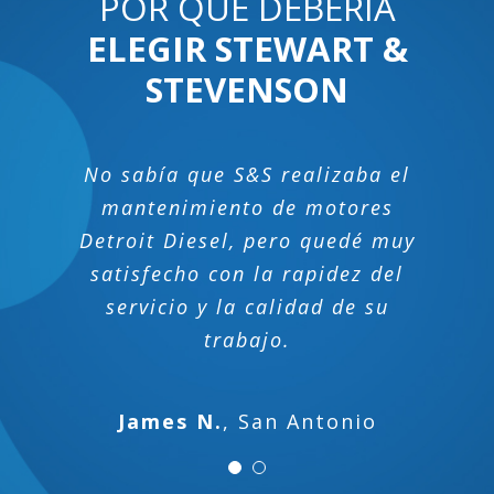
Contáctenos
POR QUÉ DEBERÍA
ELEGIR STEWART &
STEVENSON
No sabía que S&S realizaba el
Traté de programar una
reparación en otro centro de
mantenimiento de motores
servicio y el tiempo de espera era
Detroit Diesel, pero quedé muy
satisfecho con la rapidez del
demasiado largo. Llamé a
Stewart and Stevenson y me
servicio y la calidad de su