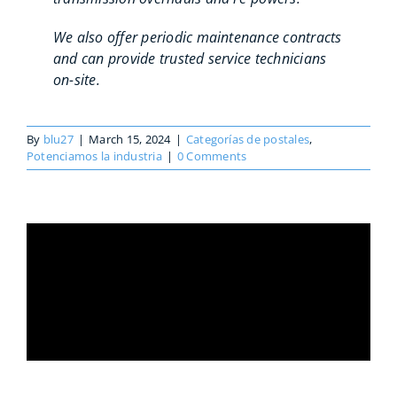
We also offer periodic maintenance contracts
and can provide trusted service technicians
on-site.
By
blu27
|
March 15, 2024
|
Categorías de postales
,
Potenciamos la industria
|
0 Comments
Share This Story, Choose Your
Platform!
Facebook
X
Reddit
LinkedIn
WhatsApp
Telegram
Tumblr
Pinterest
Vk
Xing
Email