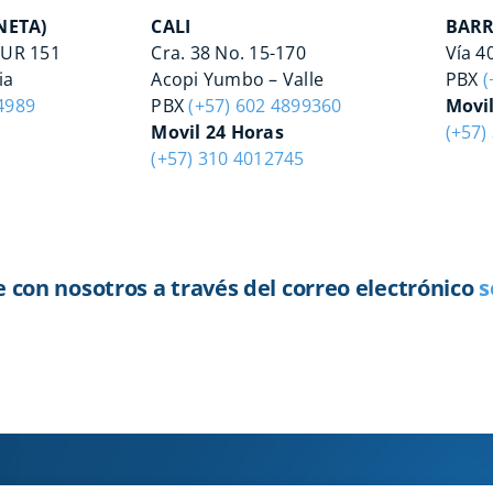
NETA)
CALI
BARR
SUR 151
Cra. 38 No. 15-170
Vía 4
ia
Acopi Yumbo – Valle
PBX
(
4989
PBX
(+57) 602 4899360
Movil
Movil 24 Horas
(+57)
(+57) 310 4012745
on nosotros a través del correo electrónico
s