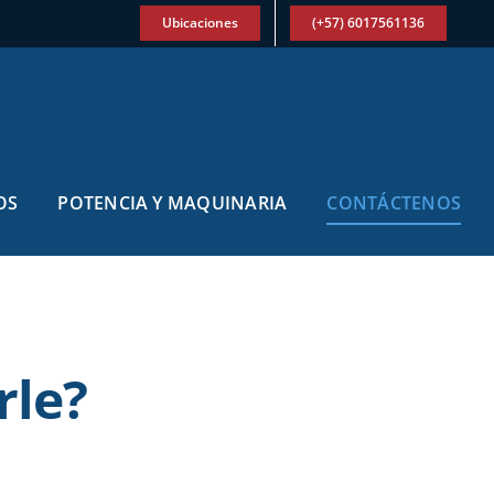
Ubicaciones
(+57) 6017561136
OS
POTENCIA Y MAQUINARIA
CONTÁCTENOS
le?