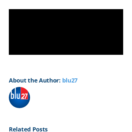
Share This Story, Choose Your
Platform!
Facebook
X
Reddit
LinkedIn
WhatsApp
Telegram
Tumblr
Pinterest
Vk
Xing
Email
About the Author:
blu27
Related Posts