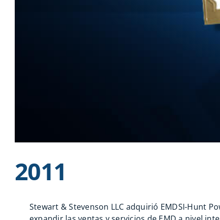
2011
Stewart & Stevenson LLC adquirió EMDSI-Hunt Pow
expandir las ventas y servicios de EMD a nivel int