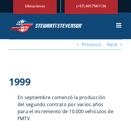
Skip
Ubicaciones
(+57) 6017561136
to
content
Previous
Next
View
Larger
1999
Image
En septiembre comenzó la producción
del segundo contrato por varios años
para el incremento de 10.000 vehículos de
FMTV.