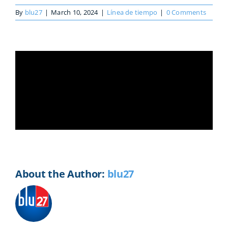
By
blu27
|
March 10, 2024
|
Línea de tiempo
|
0 Comments
Share This Story, Choose Your
Platform!
Facebook
X
Reddit
LinkedIn
WhatsApp
Telegram
Tumblr
Pinterest
Vk
Xing
Email
About the Author:
blu27