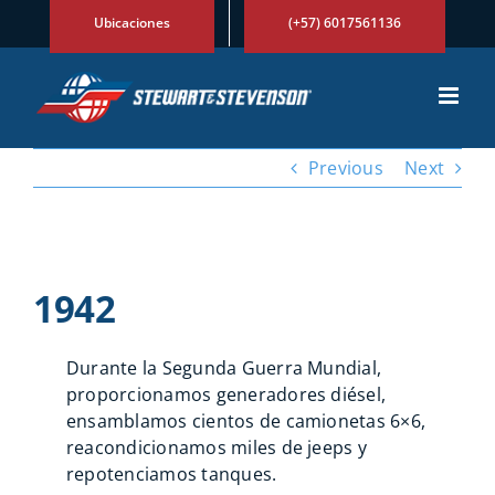
Skip
Ubicaciones
(+57) 6017561136
to
content
Previous
Next
View
Larger
1942
Image
Durante la Segunda Guerra Mundial,
proporcionamos generadores diésel,
ensamblamos cientos de camionetas 6×6,
reacondicionamos miles de jeeps y
repotenciamos tanques.