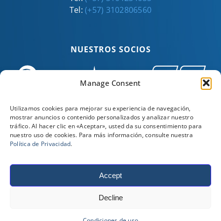
Tel:
(+57) 3102806560
NUESTROS SOCIOS
Manage Consent
Utilizamos cookies para mejorar su experiencia de navegación,
mostrar anuncios o contenido personalizados y analizar nuestro
tráfico. Al hacer clic en «Aceptar», usted da su consentimiento para
nuestro uso de cookies. Para más información, consulte nuestra
Política de Privacidad
.
Accept
©
2026
Stewart & Stevenson. Todos los derechos
Decline
reservados. |
Condiciones de venta, compra y
uso del sitio web
Condiciones de uso