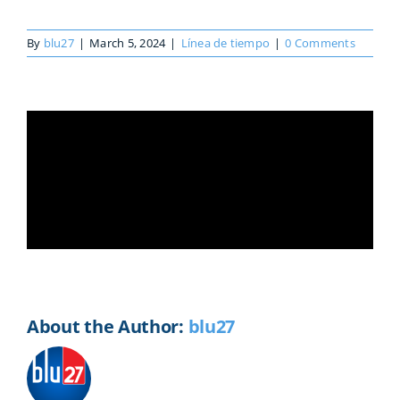
By
blu27
|
March 5, 2024
|
Línea de tiempo
|
0 Comments
Share This Story, Choose Your
Platform!
Facebook
X
Reddit
LinkedIn
WhatsApp
Telegram
Tumblr
Pinterest
Vk
Xing
Email
About the Author:
blu27