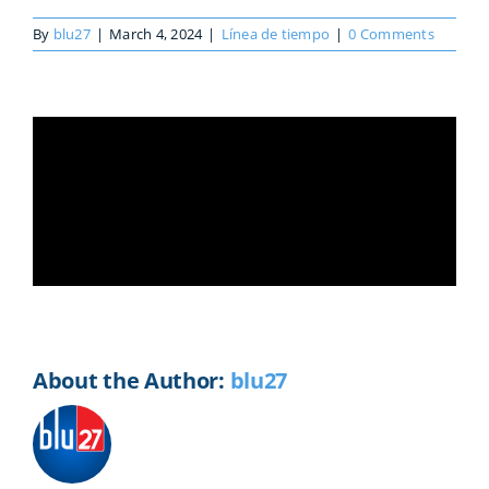
By
blu27
|
March 4, 2024
|
Línea de tiempo
|
0 Comments
Share This Story, Choose Your
Platform!
Facebook
X
Reddit
LinkedIn
WhatsApp
Telegram
Tumblr
Pinterest
Vk
Xing
Email
About the Author:
blu27