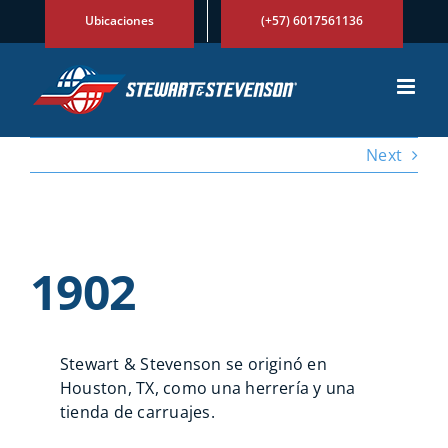
Skip
Ubicaciones
(+57) 6017561136
to
content
Next
View
Larger
1902
Image
Stewart & Stevenson se originó en
Houston, TX, como una herrería y una
tienda de carruajes.