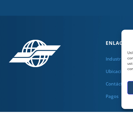
ENLACES Ú
Uti
con
Industrias
ust
con
Ubicaciones
Contáctenos
Pagos