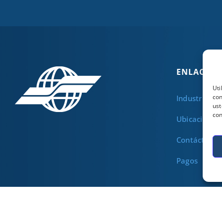
ENLACES Ú
Uti
con
Industrias
ust
con
Ubicaciones
Contáctenos
Pagos