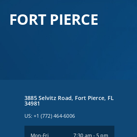
FORT PIERCE
3885 Selvitz Road, Fort Pierce, FL
34981
US:
+1 (772) 464-6006
Mon-Fri
7:30 am - 5 pm