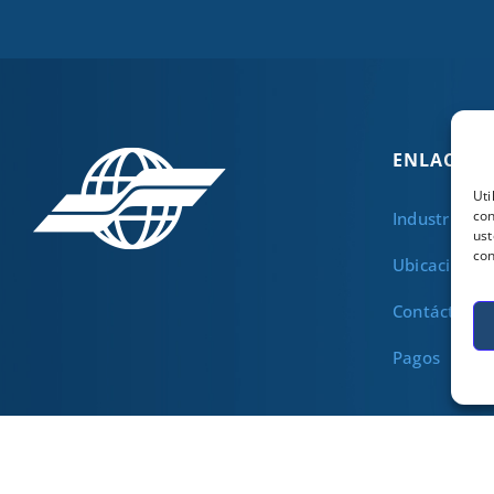
ENLACES Ú
Uti
con
Industrias
ust
con
Ubicaciones
Contáctenos
Pagos