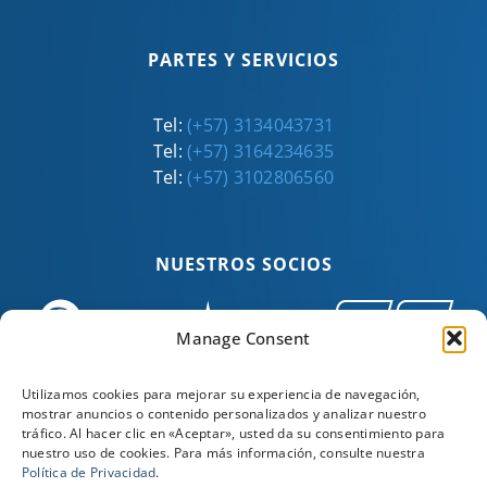
PARTES Y SERVICIOS
Tel:
(+57) 3134043731
Tel:
(+57) 3164234635
Tel:
(+57) 3102806560
NUESTROS SOCIOS
Manage Consent
Utilizamos cookies para mejorar su experiencia de navegación,
mostrar anuncios o contenido personalizados y analizar nuestro
tráfico. Al hacer clic en «Aceptar», usted da su consentimiento para
nuestro uso de cookies. Para más información, consulte nuestra
Política de Privacidad
.